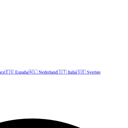
nce
🇪🇸
España
🇳🇱
Nederland
🇮🇹
Italia
🇸🇪
Sverige