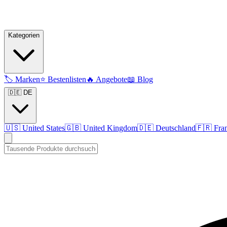
Kategorien
🏷️
Marken
⭐
Bestenlisten
🔥
Angebote
📖
Blog
🇩🇪 DE
🇺🇸
United States
🇬🇧
United Kingdom
🇩🇪
Deutschland
🇫🇷
Fra