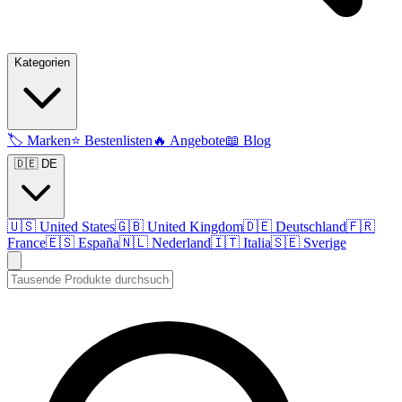
Kategorien
🏷️
Marken
⭐
Bestenlisten
🔥
Angebote
📖
Blog
🇩🇪 DE
🇺🇸
United States
🇬🇧
United Kingdom
🇩🇪
Deutschland
🇫🇷
France
🇪🇸
España
🇳🇱
Nederland
🇮🇹
Italia
🇸🇪
Sverige