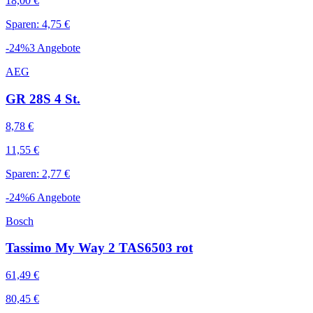
18,00 €
Sparen: 4,75 €
-
24
%
3
Angebote
AEG
GR 28S 4 St.
8,78 €
11,55 €
Sparen: 2,77 €
-
24
%
6
Angebote
Bosch
Tassimo My Way 2 TAS6503 rot
61,49 €
80,45 €