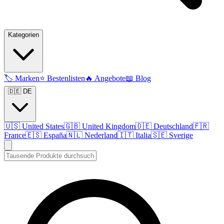
Kategorien
🏷️
Marken
⭐
Bestenlisten
🔥
Angebote
📖
Blog
🇩🇪 DE
🇺🇸
United States
🇬🇧
United Kingdom
🇩🇪
Deutschland
🇫🇷
France
🇪🇸
España
🇳🇱
Nederland
🇮🇹
Italia
🇸🇪
Sverige