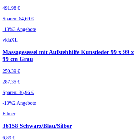
491,98 €
Sparen: 64,69 €
-
13
%
3
Angebote
vidaXL
Massagesessel mit Aufstehhilfe Kunstleder 99 x 99 x
99 cm Grau
250,39 €
287,35 €
Sparen: 36,96 €
-
13
%
2
Angebote
Filmer
36158 Schwarz/Blau/Silber
6,89 €