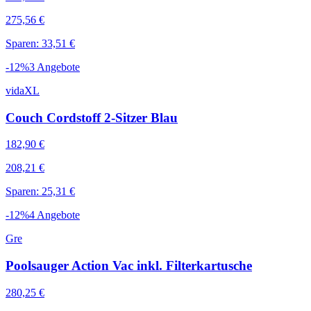
275,56 €
Sparen: 33,51 €
-
12
%
3
Angebote
vidaXL
Couch Cordstoff 2-Sitzer Blau
182,90 €
208,21 €
Sparen: 25,31 €
-
12
%
4
Angebote
Gre
Poolsauger Action Vac inkl. Filterkartusche
280,25 €