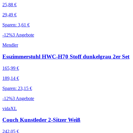
25,88 €
29,49 €
Sparen: 3,61 €
-
12
%
3
Angebote
Mendler
Esszimmerstuhl HWC-H70 Stoff dunkelgrau 2er Set
165,99 €
189,14 €
Sparen: 23,15 €
-
12
%
3
Angebote
vidaXL
Couch Kunstleder 2-Sitzer Weiß
242,05 €