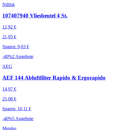
Nilfisk
107407940 Vliesbeutel 4 St.
12,92 €
21,95 €
Sparen: 9,03 €
-
40
%
2
Angebote
AEG
AEF 144 Abluftfilter Rapido & Ergorapido
14,97 €
25,08 €
Sparen: 10,11 €
-
40
%
5
Angebote
Metabo