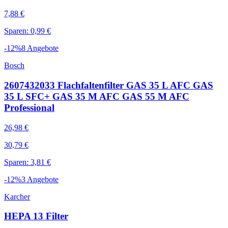
7,88 €
Sparen: 0,99 €
-
12
%
8
Angebote
Bosch
2607432033 Flachfaltenfilter GAS 35 L AFC GAS
35 L SFC+ GAS 35 M AFC GAS 55 M AFC
Professional
26,98 €
30,79 €
Sparen: 3,81 €
-
12
%
3
Angebote
Karcher
HEPA 13 Filter