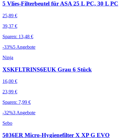
5 Vlies-Filterbeutel für ASA 25 L PC, 30 L PC
25,89 €
39,37 €
Sparen: 13,48 €
-
33
%
5
Angebote
Ninja
XSKFLTRINS6EUK Grau 6 Stück
16,00 €
23,99 €
Sparen: 7,99 €
-
32
%
3
Angebote
Sebo
5036ER Micro-Hygienefilter X XP G EVO