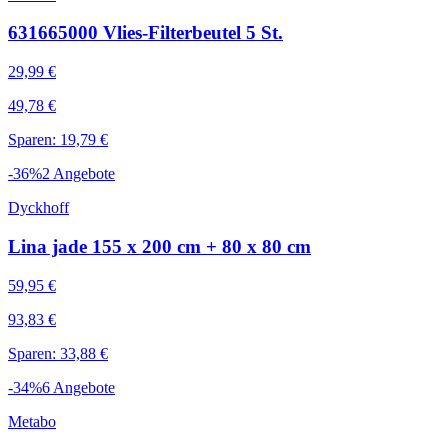
631665000 Vlies-Filterbeutel 5 St.
29,99 €
49,78 €
Sparen: 19,79 €
-
36
%
2
Angebote
Dyckhoff
Lina jade 155 x 200 cm + 80 x 80 cm
59,95 €
93,83 €
Sparen: 33,88 €
-
34
%
6
Angebote
Metabo