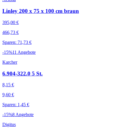
Linley 200 x 75 x 100 cm braun
395,00 €
466,73 €
Sparen: 71,73 €
-
15
%
11
Angebote
Karcher
6.904-322.0 5 St.
8,15 €
9,60 €
Sparen: 1,45 €
-
15
%
8
Angebote
Digitus