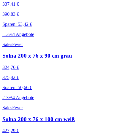
337,41 €
390,83 €
Sparen: 53,42 €
-
13
%
4
Angebote
SalesFever
Solna 200 x 76 x 90 cm grau
324,76 €
375,42 €
Sparen: 50,66 €
-
13
%
4
Angebote
SalesFever
Solna 200 x 76 x 100 cm weiß
427,29 €