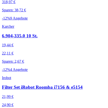
318,97 €
Sparen: 38,72 €
-
12
%
9
Angebote
Karcher
6.904-335.0 10 St.
19,44 €
22,11 €
Sparen: 2,67 €
-
12
%
4
Angebote
Irobot
Filter Set iRobot Roomba i7156 & e5154
21,99 €
24,90 €