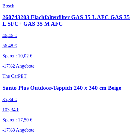
Bosch
260743203 Flachfaltenfilter GAS 35 L AFC GAS 35
L SFC+ GAS 35 M AFC
46,46 €
56,48 €
Sparen: 10,02 €
-
17
%
2
Angebote
The CarPET
Santo Plus Outdoor-Teppich 240 x 340 cm Beige
85,84 €
103,34 €
Sparen: 17,50 €
-
17
%
3
Angebote