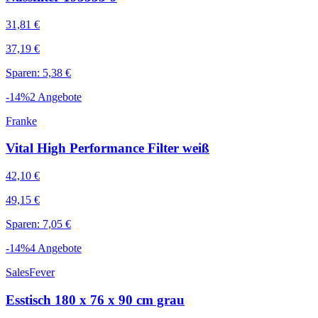
31,81 €
37,19 €
Sparen: 5,38 €
-
14
%
2
Angebote
Franke
Vital High Performance Filter weiß
42,10 €
49,15 €
Sparen: 7,05 €
-
14
%
4
Angebote
SalesFever
Esstisch 180 x 76 x 90 cm grau