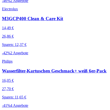
-
46
%
2
Angebote
Electrolux
M3GCP400 Clean & Care Kit
14,49 €
26,86 €
Sparen: 12,37 €
-
42
%
2
Angebote
Philips
Wasserfilter-Kartuschen Geschmack+ weiß 6er-Pack
16,05 €
27,70 €
Sparen: 11,65 €
-
41
%
4
Angebote