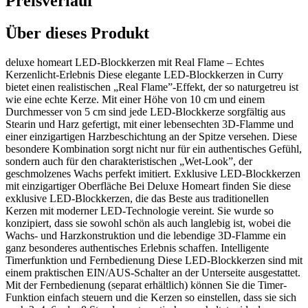
Preisverlauf
Über dieses Produkt
deluxe homeart LED-Blockkerzen mit Real Flame – Echtes
Kerzenlicht-Erlebnis Diese elegante LED-Blockkerzen in Curry
bietet einen realistischen „Real Flame”-Effekt, der so naturgetreu ist
wie eine echte Kerze. Mit einer Höhe von 10 cm und einem
Durchmesser von 5 cm sind jede LED-Blockkerze sorgfältig aus
Stearin und Harz gefertigt, mit einer lebensechten 3D-Flamme und
einer einzigartigen Harzbeschichtung an der Spitze versehen. Diese
besondere Kombination sorgt nicht nur für ein authentisches Gefühl,
sondern auch für den charakteristischen „Wet-Look”, der
geschmolzenes Wachs perfekt imitiert. Exklusive LED-Blockkerzen
mit einzigartiger Oberfläche Bei Deluxe Homeart finden Sie diese
exklusive LED-Blockkerzen, die das Beste aus traditionellen
Kerzen mit moderner LED-Technologie vereint. Sie wurde so
konzipiert, dass sie sowohl schön als auch langlebig ist, wobei die
Wachs- und Harzkonstruktion und die lebendige 3D-Flamme ein
ganz besonderes authentisches Erlebnis schaffen. Intelligente
Timerfunktion und Fernbedienung Diese LED-Blockkerzen sind mit
einem praktischen EIN/AUS-Schalter an der Unterseite ausgestattet.
Mit der Fernbedienung (separat erhältlich) können Sie die Timer-
Funktion einfach steuern und die Kerzen so einstellen, dass sie sich