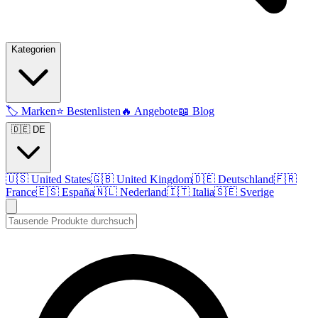
Kategorien
🏷️
Marken
⭐
Bestenlisten
🔥
Angebote
📖
Blog
🇩🇪 DE
🇺🇸
United States
🇬🇧
United Kingdom
🇩🇪
Deutschland
🇫🇷
France
🇪🇸
España
🇳🇱
Nederland
🇮🇹
Italia
🇸🇪
Sverige