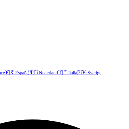
nce
🇪🇸
España
🇳🇱
Nederland
🇮🇹
Italia
🇸🇪
Sverige