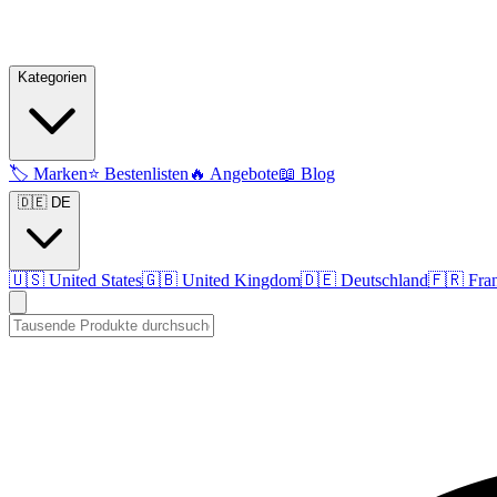
Kategorien
🏷️
Marken
⭐
Bestenlisten
🔥
Angebote
📖
Blog
🇩🇪 DE
🇺🇸
United States
🇬🇧
United Kingdom
🇩🇪
Deutschland
🇫🇷
Fra