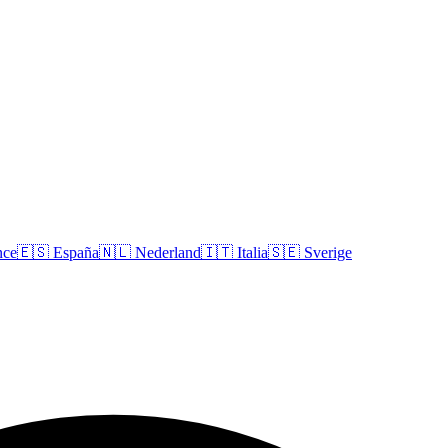
nce
🇪🇸
España
🇳🇱
Nederland
🇮🇹
Italia
🇸🇪
Sverige