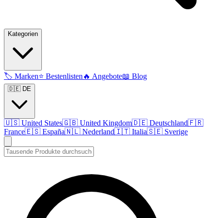
Kategorien
🏷️
Marken
⭐
Bestenlisten
🔥
Angebote
📖
Blog
🇩🇪 DE
🇺🇸
United States
🇬🇧
United Kingdom
🇩🇪
Deutschland
🇫🇷
France
🇪🇸
España
🇳🇱
Nederland
🇮🇹
Italia
🇸🇪
Sverige