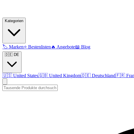
Kategorien
🏷️
Marken
⭐
Bestenlisten
🔥
Angebote
📖
Blog
🇩🇪 DE
🇺🇸
United States
🇬🇧
United Kingdom
🇩🇪
Deutschland
🇫🇷
Fra