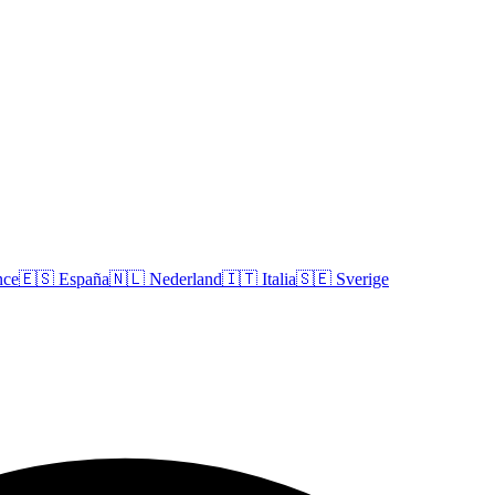
nce
🇪🇸
España
🇳🇱
Nederland
🇮🇹
Italia
🇸🇪
Sverige