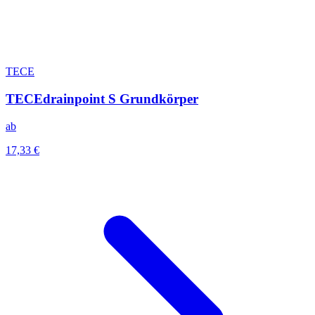
TECE
TECEdrainpoint S Grundkörper
ab
17,33 €