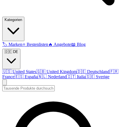
Kategorien
🏷️
Marken
⭐
Bestenlisten
🔥
Angebote
📖
Blog
🇩🇪 DE
🇺🇸
United States
🇬🇧
United Kingdom
🇩🇪
Deutschland
🇫🇷
France
🇪🇸
España
🇳🇱
Nederland
🇮🇹
Italia
🇸🇪
Sverige