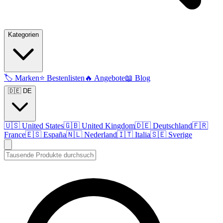
Kategorien
🏷️
Marken
⭐
Bestenlisten
🔥
Angebote
📖
Blog
🇩🇪 DE
🇺🇸
United States
🇬🇧
United Kingdom
🇩🇪
Deutschland
🇫🇷
France
🇪🇸
España
🇳🇱
Nederland
🇮🇹
Italia
🇸🇪
Sverige