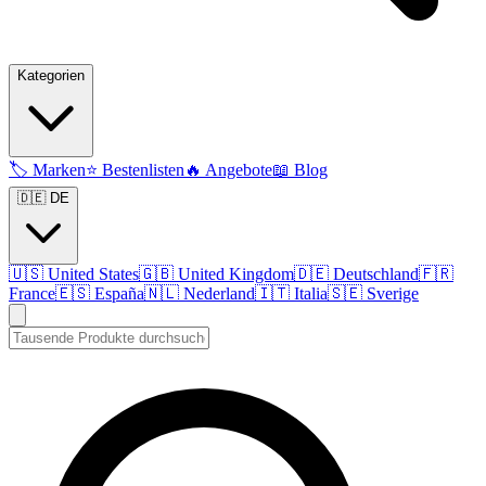
Kategorien
🏷️
Marken
⭐
Bestenlisten
🔥
Angebote
📖
Blog
🇩🇪 DE
🇺🇸
United States
🇬🇧
United Kingdom
🇩🇪
Deutschland
🇫🇷
France
🇪🇸
España
🇳🇱
Nederland
🇮🇹
Italia
🇸🇪
Sverige