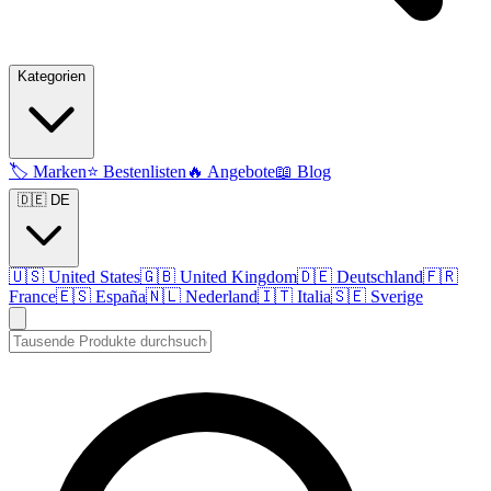
Kategorien
🏷️
Marken
⭐
Bestenlisten
🔥
Angebote
📖
Blog
🇩🇪 DE
🇺🇸
United States
🇬🇧
United Kingdom
🇩🇪
Deutschland
🇫🇷
France
🇪🇸
España
🇳🇱
Nederland
🇮🇹
Italia
🇸🇪
Sverige