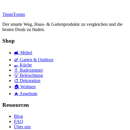
Timm
Tomm
Der smarte Weg, Haus- & Gartenprodukte zu vergleichen und die
besten Deals zu finden.
Shop
🛋️
Möbel
🌿
Garten & Outdoor
🍳
Küche
🚿
Badezimmer
💡
Beleuchtung
🎨
Dekoration
🏠
Wohnen
🔥
Angebote
Ressourcen
Blog
FAQ
Über uns