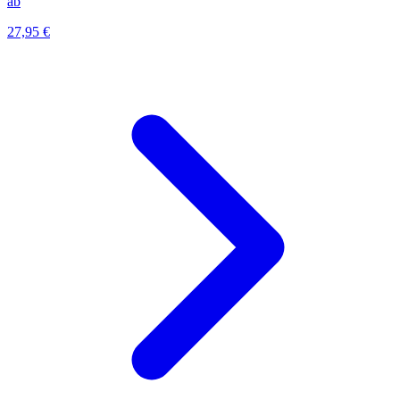
ab
27,95 €