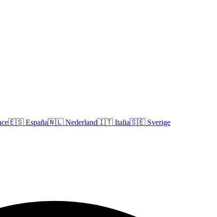
nce
🇪🇸
España
🇳🇱
Nederland
🇮🇹
Italia
🇸🇪
Sverige