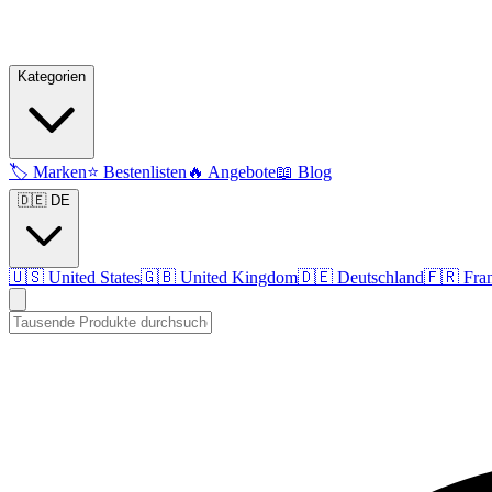
Kategorien
🏷️
Marken
⭐
Bestenlisten
🔥
Angebote
📖
Blog
🇩🇪 DE
🇺🇸
United States
🇬🇧
United Kingdom
🇩🇪
Deutschland
🇫🇷
Fra