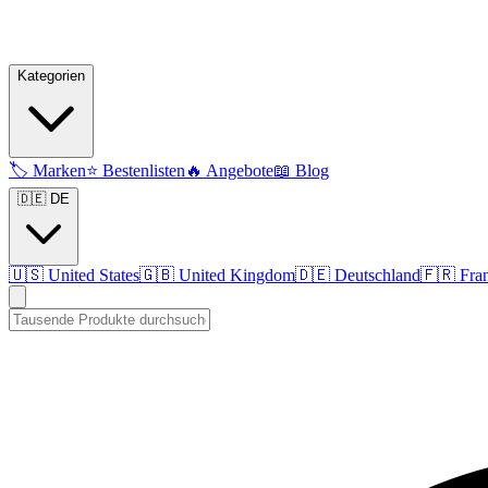
Kategorien
🏷️
Marken
⭐
Bestenlisten
🔥
Angebote
📖
Blog
🇩🇪 DE
🇺🇸
United States
🇬🇧
United Kingdom
🇩🇪
Deutschland
🇫🇷
Fra