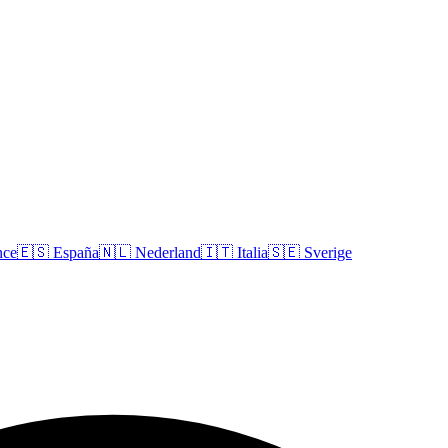
nce
🇪🇸
España
🇳🇱
Nederland
🇮🇹
Italia
🇸🇪
Sverige