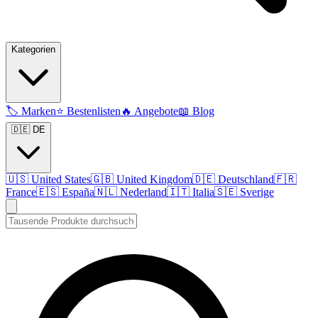
Kategorien
🏷️
Marken
⭐
Bestenlisten
🔥
Angebote
📖
Blog
🇩🇪 DE
🇺🇸
United States
🇬🇧
United Kingdom
🇩🇪
Deutschland
🇫🇷
France
🇪🇸
España
🇳🇱
Nederland
🇮🇹
Italia
🇸🇪
Sverige