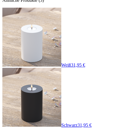
Ähnliche Produkte
(
3
)
Weiß
31,95 €
Schwarz
31,95 €