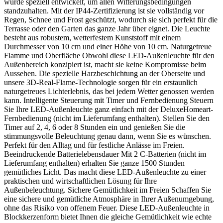
wurde speziell entwickelt, um allen Witterungsbedingungen
standzuhalten. Mit der IP44-Zertifizierung ist sie vollständig vor
Regen, Schnee und Frost geschützt, wodurch sie sich perfekt für die
Terrasse oder den Garten das ganze Jahr über eignet. Die Leuchte
besteht aus robustem, wetterfestem Kunststoff mit einem
Durchmesser von 10 cm und einer Höhe von 10 cm. Naturgetreue
Flamme und Oberfläche Obwohl diese LED-Außenleuchte für den
Außenbereich konzipiert ist, macht sie keine Kompromisse beim
Aussehen. Die spezielle Harzbeschichtung an der Oberseite und
unsere 3D-Real-Flame-Technologie sorgen für ein erstaunlich
naturgetreues Lichterlebnis, das bei jedem Wetter genossen werden
kann. Intelligente Steuerung mit Timer und Fernbedienung Steuern
Sie Ihre LED-Außenleuchte ganz einfach mit der DeluxeHomeart-
Fernbedienung (nicht im Lieferumfang enthalten). Stellen Sie den
Timer auf 2, 4, 6 oder 8 Stunden ein und genießen Sie die
stimmungsvolle Beleuchtung genau dann, wenn Sie es wünschen.
Perfekt für den Alltag und für festliche Anlässe im Freien.
Beeindruckende Batterielebensdauer Mit 2 C-Batterien (nicht im
Lieferumfang enthalten) erhalten Sie ganze 1500 Stunden
gemütliches Licht. Das macht diese LED-Außenleuchte zu einer
praktischen und wirtschaftlichen Lösung für Ihre
Außenbeleuchtung. Sichere Gemütlichkeit im Freien Schaffen Sie
eine sichere und gemütliche Atmosphäre in Ihrer Außenumgebung,
ohne das Risiko von offenem Feuer. Diese LED-Außenleuchte in
Blockkerzenform bietet Ihnen die gleiche Gemütlichkeit wie echte