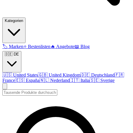
Kategorien
🏷️
Marken
⭐
Bestenlisten
🔥
Angebote
📖
Blog
🇩🇪 DE
🇺🇸
United States
🇬🇧
United Kingdom
🇩🇪
Deutschland
🇫🇷
France
🇪🇸
España
🇳🇱
Nederland
🇮🇹
Italia
🇸🇪
Sverige