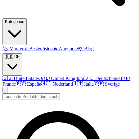
Kategorien
🏷️
Marken
⭐
Bestenlisten
🔥
Angebote
📖
Blog
🇩🇪 DE
🇺🇸
United States
🇬🇧
United Kingdom
🇩🇪
Deutschland
🇫🇷
France
🇪🇸
España
🇳🇱
Nederland
🇮🇹
Italia
🇸🇪
Sverige