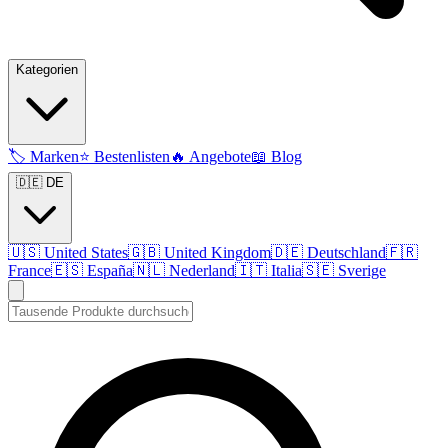
Kategorien
🏷️
Marken
⭐
Bestenlisten
🔥
Angebote
📖
Blog
🇩🇪 DE
🇺🇸
United States
🇬🇧
United Kingdom
🇩🇪
Deutschland
🇫🇷
France
🇪🇸
España
🇳🇱
Nederland
🇮🇹
Italia
🇸🇪
Sverige