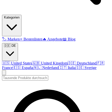
Kategorien
🏷️
Marken
⭐
Bestenlisten
🔥
Angebote
📖
Blog
🇩🇪 DE
🇺🇸
United States
🇬🇧
United Kingdom
🇩🇪
Deutschland
🇫🇷
France
🇪🇸
España
🇳🇱
Nederland
🇮🇹
Italia
🇸🇪
Sverige