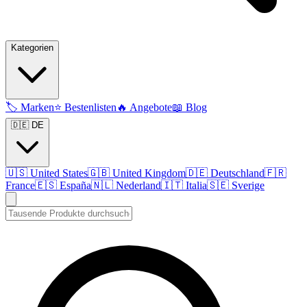
Kategorien
🏷️
Marken
⭐
Bestenlisten
🔥
Angebote
📖
Blog
🇩🇪 DE
🇺🇸
United States
🇬🇧
United Kingdom
🇩🇪
Deutschland
🇫🇷
France
🇪🇸
España
🇳🇱
Nederland
🇮🇹
Italia
🇸🇪
Sverige