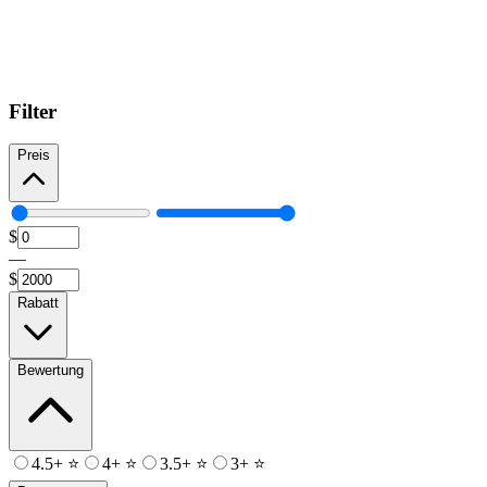
Filter
Preis
$
—
$
Rabatt
Bewertung
4.5+ ⭐
4+ ⭐
3.5+ ⭐
3+ ⭐