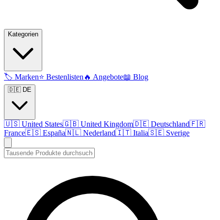
Kategorien
🏷️
Marken
⭐
Bestenlisten
🔥
Angebote
📖
Blog
🇩🇪 DE
🇺🇸
United States
🇬🇧
United Kingdom
🇩🇪
Deutschland
🇫🇷
France
🇪🇸
España
🇳🇱
Nederland
🇮🇹
Italia
🇸🇪
Sverige