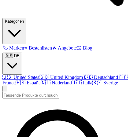
Kategorien
🏷️
Marken
⭐
Bestenlisten
🔥
Angebote
📖
Blog
🇩🇪 DE
🇺🇸
United States
🇬🇧
United Kingdom
🇩🇪
Deutschland
🇫🇷
France
🇪🇸
España
🇳🇱
Nederland
🇮🇹
Italia
🇸🇪
Sverige