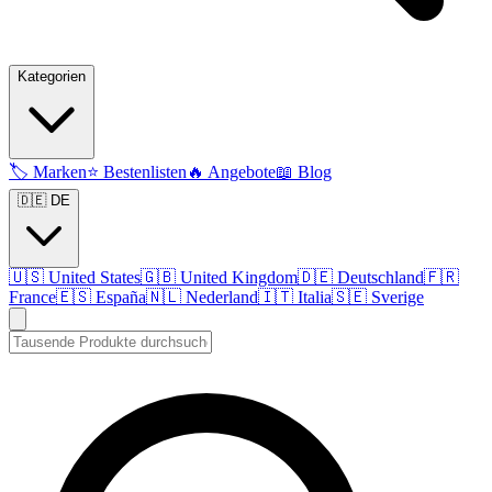
Kategorien
🏷️
Marken
⭐
Bestenlisten
🔥
Angebote
📖
Blog
🇩🇪 DE
🇺🇸
United States
🇬🇧
United Kingdom
🇩🇪
Deutschland
🇫🇷
France
🇪🇸
España
🇳🇱
Nederland
🇮🇹
Italia
🇸🇪
Sverige